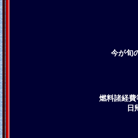
今が旬
燃料諸経費
日