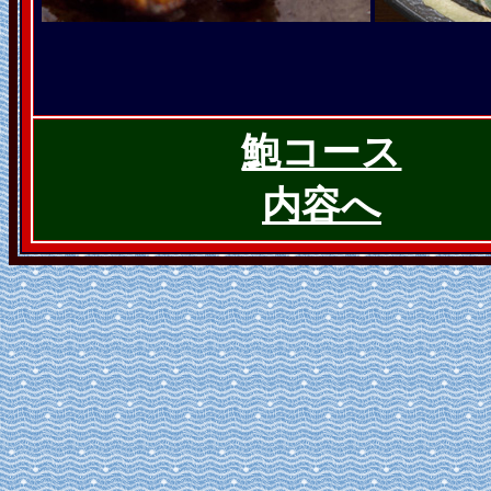
鮑コース
内容へ