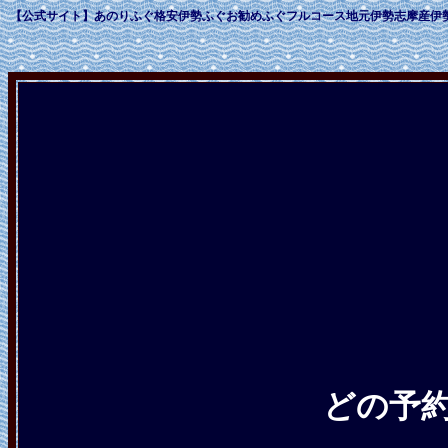
【公式サイト】あのりふぐ格安伊勢ふぐお勧めふぐフルコース地元伊勢志摩産伊
どの予