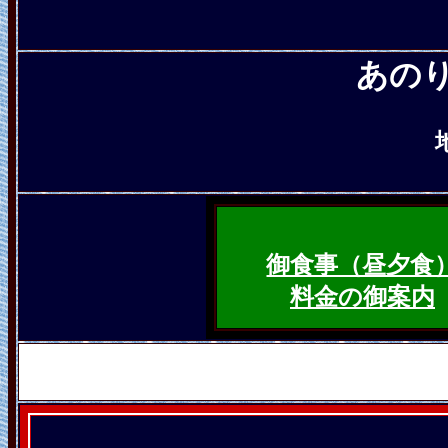
あの
御食事（昼夕食
料金の御案内