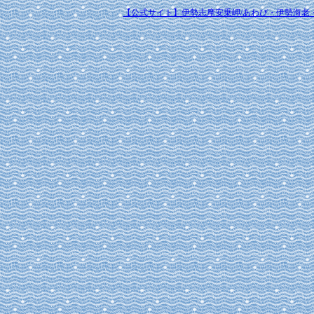
【公式サイト】伊勢志摩安乗岬/あわび・伊勢海老・あのりふぐの宿｜